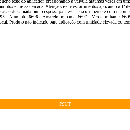
queno teste do aplicador, pressionando a válvula algumas vezes em uma 
 minutos entre as demãos. Atenção, evite escorrimentos aplicando a 1ª 
icação de camada muito espessa para evitar escorrimento e cura incomp
95 – Alumínio. 6696 – Amarelo brilhante. 6697 – Verde brilhante. 669
local. Produto não indicado para aplicação com umidade elevada ou tem
P9UT