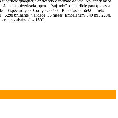
superfície qualquer, verificando o formato do jato. Aplicar demãos
demão bem pulverizada, apenas “sujando” a superfície para que essa
leta. Especificações Códigos: 6690 – Preto fosco. 6692 – Preto
8 – Azul brilhante. Validade: 36 meses. Embalagem: 340 ml / 220g.
peraturas abaixo dos 15°C.