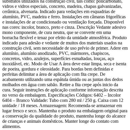
substratos utilizados na construção civil, tais como: policarbonato,
vidros e vidros especiais, concreto, madeira, chapas galvanizadas,
cerâmica, alvenaria. Indicado para vedações em esquadrias de
alumínio, PVC, madeira e ferro. Instalações em câmaras frigoríficas
e instalações de ar condicionado ou ventilação forçada. Disponível
nas cores: incolor, branco, preto e cinza. Descrição Vedante adesivo
mono componente, de cura neutra, que se converte em uma
borracha flexível e tenaz por efeito da umidade atmosférica. Produto
indicado para adesão e vedante de muitos dos materiais usados na
construção civil, sem necessidade de uso prévio de primer. Adere em
alumínio, alumínio anodizado, PVC, mármores, chapiscos,
concretos, vidro, azulejos, superfícies esmaltadas, louças, aço
inoxidável, etc. Modo de Usar A área deve estar limpa, seca e isenta
de poeira, gordura e oleosidade. Para bordas bem definidas e
perfeitas delimitar a área de aplicação com fita crepe. De
acabamento utilizando uma espátula úmida ou as juntas dos dedos
molhados em água com sabão. Retire a fita crepe após inicio da
cura. Seguir instruções de aplicação conforme informação descrita
no verso da embalagem. Especificações Códigos: 6402 – Incolor
6404 – Branco Validade: Tubo com 280 ml / 250 g. Caixa com 12
unidade / 18 meses. Armazenagem: Recomenda-se armazenar em
lugar fresco e seco. Mantenha o produto na embalagem original para
a conservação da qualidade do produto, mantenha longe do alcance
de crianças e animais domésticos. Manter longe do contato com
alimentos.